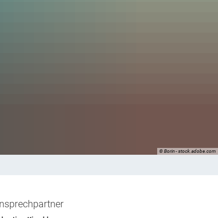
staltungen
Für Mitglieder
Kontakt
Impressum
Datenschutz
r
ntarischer Abend
derversammlung
© Borin - stock.adobe.com
nsprechpartner