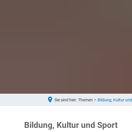
S
U
S
B
F
Sie sind hier:
Themen
Bildung, Kultur un
I
D
Bildung,
Bildung, Kultur und Sport
S