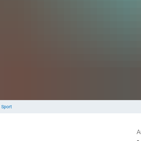
Themen
Presse
Wir über uns
Veran
onderseite Kommunale Klima-Offensive
Aktuell
Porträt
Kalende
mwelt, Klima, Energie und Verkehr
Archiv
Gremien
Parlame
oziales, Jugend, Familie und Gesundheit
Ansprechpartner
Mitglie
ildung, Kultur und Sport
Geschäftsbericht
inanzen und Steuern
d Sport
nneres und Kommunalrecht
igitalisierung
A
tadtentwicklung, Bauen, Wohnen