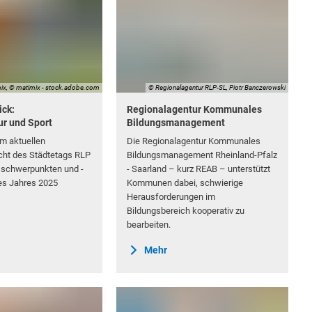
ix, © matimix - stock.adobe.com
© Regionalagentur RLP-SL, Piotr Banczerowski
ick:
Regionalagentur Kommunales
ur und Sport
Bildungsmanagement
m aktuellen
Die Regionalagentur Kommunales
cht des Städtetags RLP
Bildungsmanagement Rheinland-Pfalz
sschwerpunkten und -
- Saarland
–
kurz REAB
–
unterstützt
es Jahres 2025
Kommunen dabei, schwierige
Herausforderungen im
Bildungsbereich kooperativ zu
bearbeiten.
Mehr