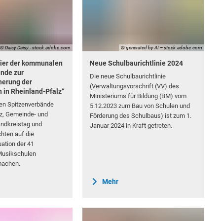
, © Daisy Daisy - stock.adobe.com
© generated by AI – stock.adobe.com
pier der kommunalen
Neue Schulbaurichtlinie 2024
nde zur
Die neue Schulbaurichtlinie
herung der
(Verwaltungsvorschrift (VV) des
 in Rheinland-Pfalz“
Ministeriums für Bildung (BM) vom
n Spitzenverbände
5.12.2023 zum Bau von Schulen und
lz, Gemeinde- und
Förderung des Schulbaus) ist zum 1.
andkreistag und
Januar 2024 in Kraft getreten.
hten auf die
uation der 41
usikschulen
achen.
Mehr