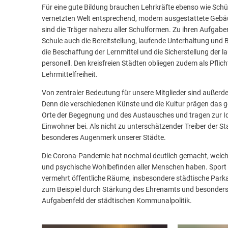
Kultur
Für eine gute Bildung brauchen Lehrkräfte ebenso wie Schü
vernetzten Welt entsprechend, modern ausgestattete Gebäude
P
und
sind die Träger nahezu aller Schulformen. Zu ihren Aufga
Schule auch die Bereitstellung, laufende Unterhaltung und
Sport
die Beschaffung der Lernmittel und die Sicherstellung der 
personell. Den kreisfreien Städten obliegen zudem als Pfl
Lehrmittelfreiheit.
Von zentraler Bedeutung für unsere Mitglieder sind außerdem
Denn die verschiedenen Künste und die Kultur prägen das ge
Orte der Begegnung und des Austausches und tragen zur Id
Einwohner bei. Als nicht zu unterschätzender Treiber der St
besonderes Augenmerk unserer Städte.
Die Corona-Pandemie hat nochmal deutlich gemacht, welch
und psychische Wohlbefinden aller Menschen haben. Sport 
vermehrt öffentliche Räume, insbesondere städtische Park
zum Beispiel durch Stärkung des Ehrenamts und besonders du
Aufgabenfeld der städtischen Kommunalpolitik.