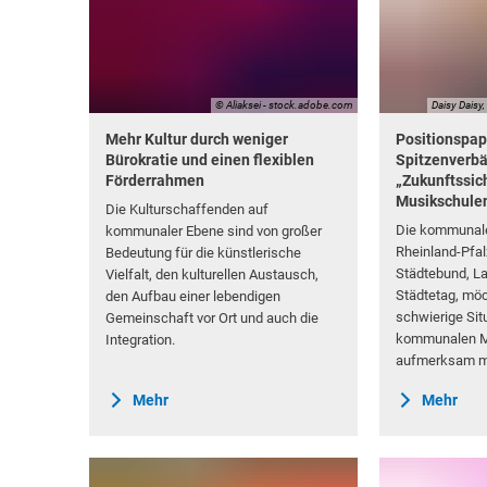
© Aliaksei - stock.adobe.com
Daisy Daisy
Mehr Kultur durch weniger
Positionspa
Bürokratie und einen flexiblen
Spitzenverbä
Förderrahmen
„Zukunftssic
Musikschulen
Die Kulturschaffenden auf
Die kommunale
kommunaler Ebene sind von großer
Rheinland-Pfa
Bedeutung für die künstlerische
Städtebund, L
Vielfalt, den kulturellen Austausch,
Städtetag, möc
den Aufbau einer lebendigen
schwierige Sit
Gemeinschaft vor Ort und auch die
kommunalen M
Integration.
aufmerksam m
Mehr
Mehr