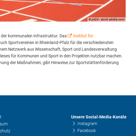
ositionen
© pit24 - stock.adobe.com
 der kommunalen Infrastruktur. Das
Institut für
ch Sportvereinen in Rheinland-Pfalz für die verschiedensten
einem Netzwerk aus Wissenschaft, Sport und Landesverwaltung
d dieses für Kommunen und Sport in den Projekten nutzbar machen.
lanung der Maßnahmen, gibt Hinweise zur Sportstättenförderung
Unsere Social-Media-Kanäle
t
Instagram
ssum
Facebook
chutz