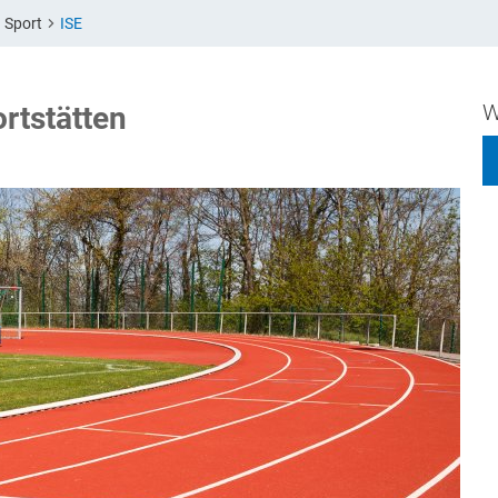
d Sport
ISE
Themen
Presse
Wir über uns
Veran
W
rtstätten
onderseite Kommunale Klima-Offensive
Aktuell
Porträt
Kalende
mwelt, Klima, Energie und Verkehr
Archiv
Gremien
Parlame
oziales, Jugend, Familie und Gesundheit
Ansprechpartner
Mitglie
ildung, Kultur und Sport
Geschäftsbericht
inanzen und Steuern
nneres und Kommunalrecht
igitalisierung
tadtentwicklung, Bauen, Wohnen