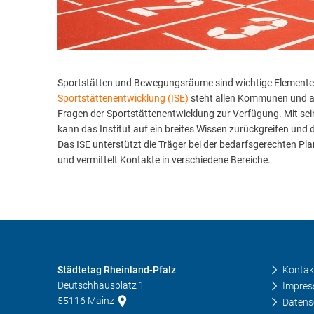
P
Sportstätten und Bewegungsräume sind wichtige Elemente
Sportstättenentwicklung (ISE)
steht allen Kommunen und au
Fragen der Sportstättenentwicklung zur Verfügung. Mit s
kann das Institut auf ein breites Wissen zurückgreifen un
Das ISE unterstützt die Träger bei der bedarfsgerechten P
und vermittelt Kontakte in verschiedene Bereiche.
Städtetag Rheinland-Pfalz
Kontak
Deutschhausplatz 1
Impre
55116
Mainz
Datens