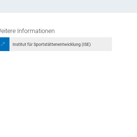
staltungen
Für Mitglieder
Kontakt
Impressum
Datenschutz
eitere Informationen
r
Institut für Sportstättenentwicklung (ISE)
ntarischer Abend
derversammlung