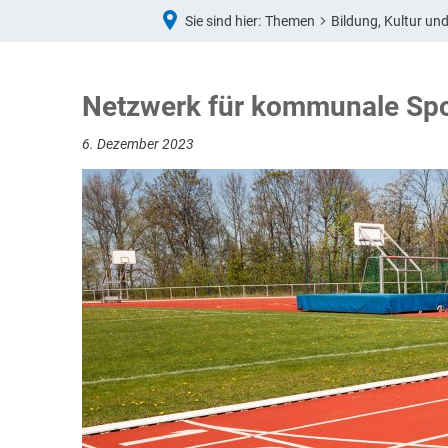
Sie sind hier:
Themen
Bildung, Kultur un
ISE
Netzwerk für kommunale Spo
S
6. Dezember 2023
U
S
B
F
I
D
S