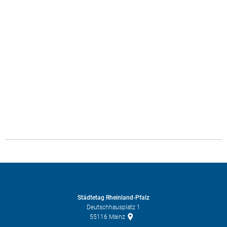
Städtetag Rheinland-Pfalz
Deutschhausplatz 1
55116
Mainz